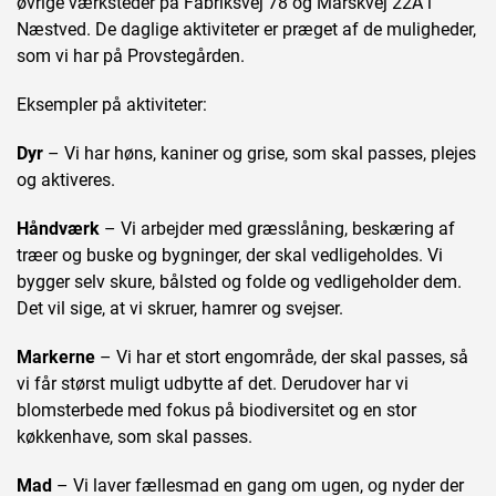
øvrige værksteder på Fabriksvej 78 og Marskvej 22A i
Næstved. De daglige aktiviteter er præget af de muligheder,
som vi har på Provstegården.
Eksempler på aktiviteter:
Dyr
– Vi har høns, kaniner og grise, som skal passes, plejes
og aktiveres.
Håndværk
– Vi arbejder med græsslåning, beskæring af
træer og buske og bygninger, der skal vedligeholdes. Vi
bygger selv skure, bålsted og folde og vedligeholder dem.
Det vil sige, at vi skruer, hamrer og svejser.
Markerne
– Vi har et stort engområde, der skal passes, så
vi får størst muligt udbytte af det. Derudover har vi
blomsterbede med fokus på biodiversitet og en stor
køkkenhave, som skal passes.
Mad
– Vi laver fællesmad en gang om ugen, og nyder der