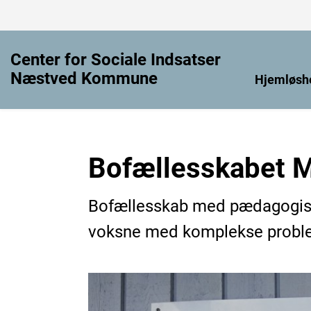
Center for Sociale Indsatser
Næstved Kommune
Hjemløsh
Bofællesskabet M
Bofællesskab med pædagogisk 
voksne med komplekse problem