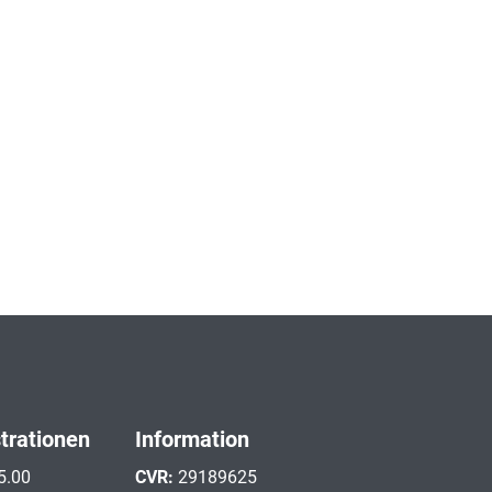
strationen
Information
5.00
CVR:
29189625