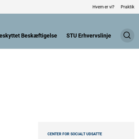
Hvem er vi?
Praktik
eskyttet Beskæftigelse
STU Erhvervslinje
CENTER FOR SOCIALT UDSATTE