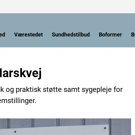
ed
Værestedet
Sundhedstilbud
Boformer
B
arskvej
og praktisk støtte samt sygepleje for
stillinger.